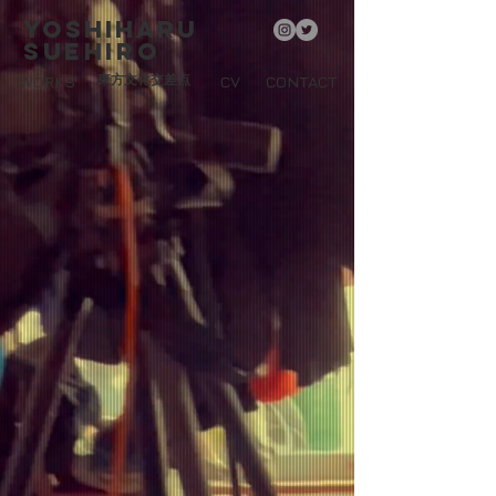
YOSHIHARU
SUEHIRO
WORKS
東方文化交差点
CV
CONTACT