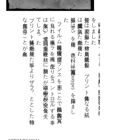
。
​プ
リ
ン
ト
支持体に
粕紙を
使用し
た
事に
よ
り
ザ
ラ
っ
と
と
し
た
独特
な
質感を
得る
こ
と
が
出来た
。
フ
イ
ル
ム
現像時に
現像液の
濃度バ
ラ
ン
ス
を
崩す
こ
と
で
擬似的に
古典的な
写真
に
見ら
れ
る
現像ム
ラ
を
再現。
(
仕上が
り
を
コ
ン
ト
ロ
ール
す
る
事
は
出来な
い
)
濃度、
時間、
温度を
経験を
頼り
に
調整し
た
が
今回は
十枚中の
二枚が
完全に
像を
失っ
て
し
ま
っ
た
。
撮影に
は
4
x
5
を
使用し
、
焼き
付に
は
日光写真(
c
y
a
n
o
t
y
p
e
)
を
採用し
ま
し
た
。
背景に
は
京都で
撮影し
た
竹林や
鳥居を
背景紙に
投影し
、
プ
リ
ン
ト
支持体と
な
る
紙に
は
高知県紙館で
購入し
た
粕紙を
使用し
た
。
今回の
作品は
【和と
破】を
イ
メ
ージ
し
、
其に
相応し
い
技法で
撮影、
現像、
焼き
付け
を
し
ま
し
た